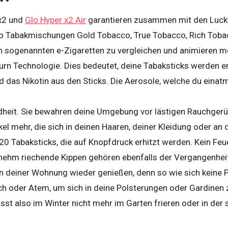
 x2 und
Glo Hyper x2 Air
garantieren zusammen mit den Lucky
eo Tabakmischungen Gold Tobacco, True Tobacco, Rich Toba
n sogenannten e-Zigaretten zu vergleichen und animieren 
rn Technologie. Dies bedeutet, deine Tabaksticks werden erh
 das Nikotin aus den Sticks. Die Aerosole, welche du einat
heit. Sie bewahren deine Umgebung vor lästigen Rauchger
el mehr, die sich in deinen Haaren, deiner Kleidung oder an
 20 Tabaksticks, die auf Knopfdruck erhitzt werden. Kein 
ehm riechende Kippen gehören ebenfalls der Vergangenheit
 deiner Wohnung wieder genießen, denn so wie sich keine Pa
uch oder Atem, um sich in deine Polsterungen oder Gardine
t also im Winter nicht mehr im Garten frieren oder in de