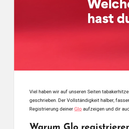
Viel haben wir auf unseren Seiten tabakerhitzer-shop.de schon über die Vorteile des Tabakgenusses mittels Glo und seiner Heat-not-Burn Technologie
geschrieben. Der Vollständigkeit halber, fasse
Registrierung deiner
Glo
aufzeigen und dir auc
Warum Glo registriere