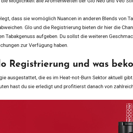
ie Möglichkeit alle Aromenwelten der Glo Neo und Veo Stick
.
elegt, dass sie womöglich Nuancen in anderen Blends von T
abweichen. Glo und die Registrierung bieten dir hier die C
nten Tabakgenuss aufgeben. Du sollst die weiteren Geschmac
chungen zur Verfügung haben.
Glo Registrierung und was be
ie ausgestattet, die es im Heat-not-Burn Sektor aktuell gibt.
uten hast du sie erledigt und profitierst danach von zahlreic