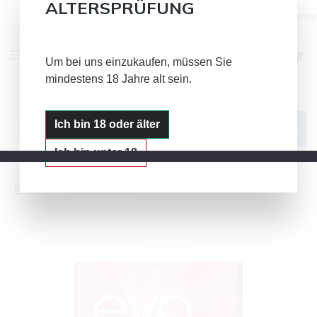
ALTERSPRÜFUNG
Alle Bild- und Textinhalte auf diese
Zum Hauptinhalt springen
Um bei uns einzukaufen, müssen Sie
mindestens 18 Jahre alt sein.
IQOS
GLO
PLOOM
Ich bin 18 oder älter
Ich bin unter 18
Ploom
EVO Sticks