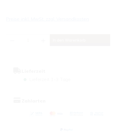
Preise inkl. MwSt. zzgl. Versandkosten
Produkt Anzahl: Gib den gewünschten Wert
In den Warenkorb
Lieferzeit
Lieferzeit 1-3 Tage
Zahlarten