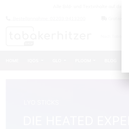
Alle Bild- und Textinhalte auf dies
m Hauptinhalt springen
Zur Suche springen
Zur Hauptnavigation springen
Bestellannahme: 02203 9413200
Gratisver
HOME
IQOS
GLO
PLOOM
BLOG