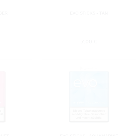
MBER
EVO STICKS - TAN
 Preis:
Regulärer Preis:
7,00 €
RNET
EVO STICKS - AQUAMARINE