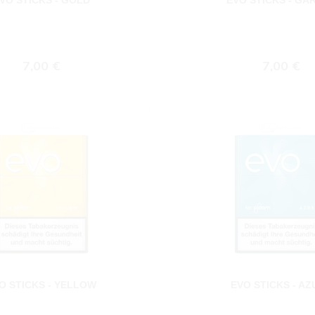
Regulärer Preis:
Regulärer
7,00 €
7,00 €
O STICKS - YELLOW
EVO STICKS - AZ