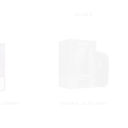
 Preis:
Regulärer Preis:
49,00 €
ILD BERRY
PLOOM X - SLATE GREY