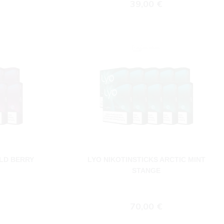
 Preis:
Regulärer Preis:
39,00 €
ILD BERRY
LYO NIKOTINSTICKS ARCTIC MINT
STANGE
 Preis:
Regulärer Preis:
70,00 €