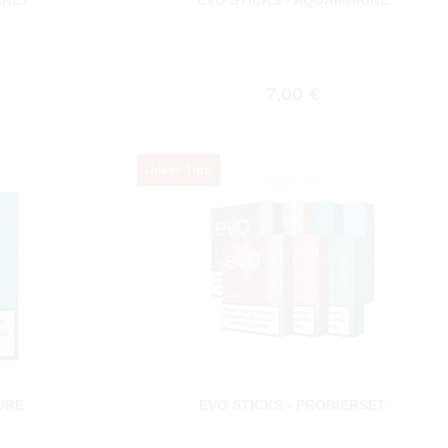
 Preis:
Regulärer Preis:
7,00 €
Unser
Tipp
URE
EVO STICKS - PROBIERSET