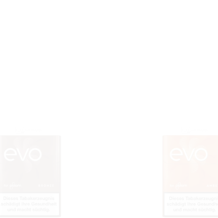
Akkukapazität
Anschluss
Aroma
Aufhei
chnologie
Farbe
Gewicht
Kompatibel mit
öße
Produktart
Rauchsession-Dauer
Stärk