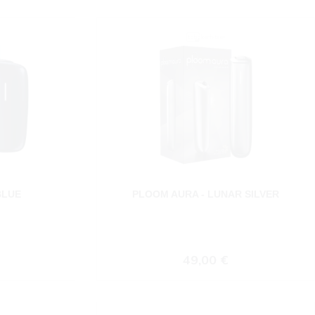
BLUE
PLOOM AURA - LUNAR SILVER
 Preis:
Regulärer Preis:
49,00 €