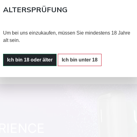
er Seite dienen nur der Information und stellen keine Werbun
ALTERSPRÜFUNG
sand ab 90 €
über 320.000 zufriedene Kunden
Um bei uns einzukaufen, müssen Sie mindestens 18 Jahre
alt sein.
Ich bin 18 oder älter
Ich bin unter 18