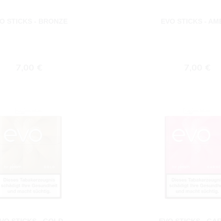
O STICKS - BRONZE
EVO STICKS - A
Regulärer Preis:
Regulärer
7,00 €
7,00 €
VO STICKS - GOLD
EVO STICKS - GA