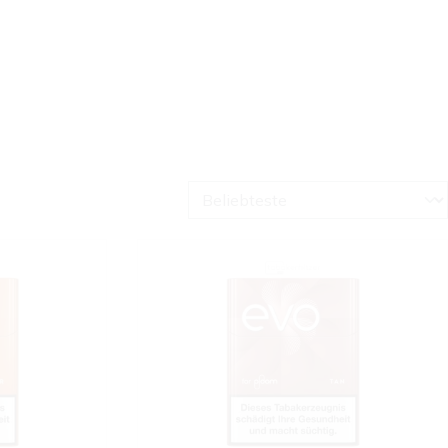
zzeit
Aufladezeit
Besonderheit
Lieferumfang
Maße
Packungsart
e
Tabakart
Preis