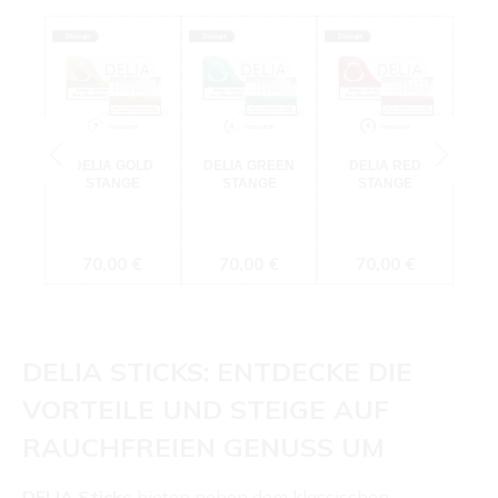
Produktgalerie überspringen
DELIA GOLD
DELIA GREEN
DELIA RED
STANGE
STANGE
STANGE
Regulärer Preis:
Regulärer Preis:
Regulärer Preis:
70,00 €
70,00 €
70,00 €
DELIA STICKS: ENTDECKE DIE
VORTEILE UND STEIGE AUF
RAUCHFREIEN GENUSS UM
DELIA Sticks
bieten neben dem klassischen