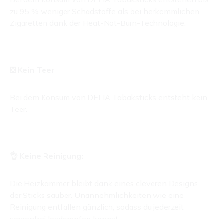
zu 95 % weniger Schadstoffe als bei herkömmlichen
Zigaretten dank der Heat-Not-Burn-Technologie.
❎ Kein Teer
Bei dem Konsum von DELIA Tabaksticks entsteht kein
Teer.
👌 Keine Reinigung:
Die Heizkammer bleibt dank eines cleveren Designs
der Sticks sauber. Unannehmlichkeiten wie eine
Reinigung entfallen gänzlich, sodass du jederzeit
sorgenfrei losdampfen kannst.