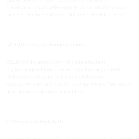
Tabakgeschmack viele Vorteile. Schau selbst, warum
sich der Umstieg auf Heat-Not-Burn-Produkte lohnt!
🚬 Echter Zigarettengeschmack:
DELIA Sticks garantieren dir authentischen
Zigarettengeschmack mit echtem Premium Tabak.
Dabei entsteht kein Rauch und bleibt kein
unangenehmer Geschmack im Mund zurück. Das macht
den Umstieg auf Erhitzer leichter!
✅ Weniger Schadstoffe
Bei dem Konsum von DELIA Tabaksticks entstehen bis