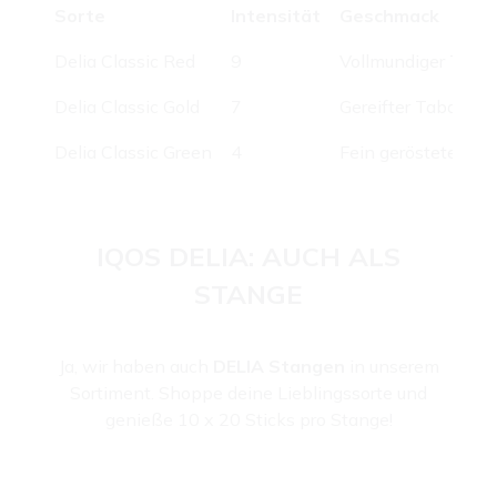
Sorte
Intensität
Geschmack
Delia Classic Red
9
Vollmundiger Taba
Delia Classic Gold
7
Gereifter Tabak mi
Delia Classic Green
4
Fein gerösteter Ta
IQOS DELIA: AUCH ALS
STANGE
Ja, wir haben auch
DELIA Stangen
in unserem
Sortiment. Shoppe deine Lieblingssorte und
genieße 10 x 20 Sticks pro Stange!