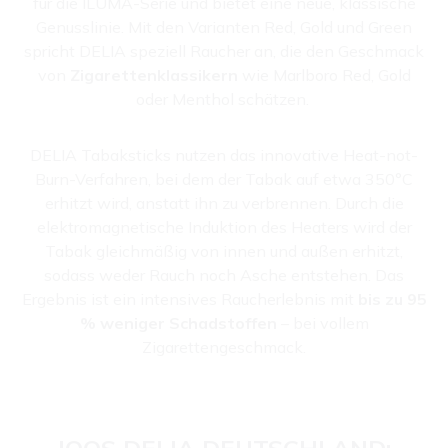
für die ILUMA-Serie und bietet eine neue, klassische
Genusslinie. Mit den Varianten Red, Gold und Green
spricht DELIA speziell Raucher an, die den Geschmack
von
Zigarettenklassikern
wie Marlboro Red, Gold
oder Menthol schätzen.
DELIA Tabaksticks nutzen das innovative Heat-not-
Burn-Verfahren, bei dem der Tabak auf etwa 350°C
erhitzt wird, anstatt ihn zu verbrennen. Durch die
elektromagnetische Induktion des Heaters wird der
Tabak gleichmäßig von innen und außen erhitzt,
sodass weder Rauch noch Asche entstehen. Das
Ergebnis ist ein intensives Raucherlebnis mit
bis zu 95
% weniger Schadstoffen
– bei vollem
Zigarettengeschmack.
IQOS DELIA DEUTSCHLAND: