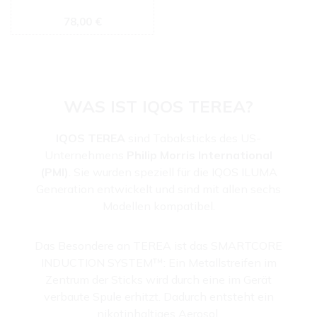
Regulärer Preis:
78,00 €
WAS IST IQOS TEREA?
IQOS TEREA
sind Tabaksticks des US-
Unternehmens
Philip Morris International
(PMI)
. Sie wurden speziell für die IQOS ILUMA
Generation entwickelt und sind mit allen sechs
Modellen kompatibel.
Das Besondere an TEREA ist das SMARTCORE
INDUCTION SYSTEM™: Ein Metallstreifen im
Zentrum der Sticks wird durch eine im Gerät
verbaute Spule erhitzt. Dadurch entsteht ein
nikotinhaltiges Aerosol.