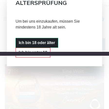
ALTERSPRÜFUNG
Alle Bild- und Textinhalte auf dieser Seite dienen nur der 
Zum Hauptinhalt springen
Um bei uns einzukaufen, müssen Sie
mindestens 18 Jahre alt sein.
IQOS
GLO
PLOOM
Ich bin 18 oder älter
Ich bin unter 18