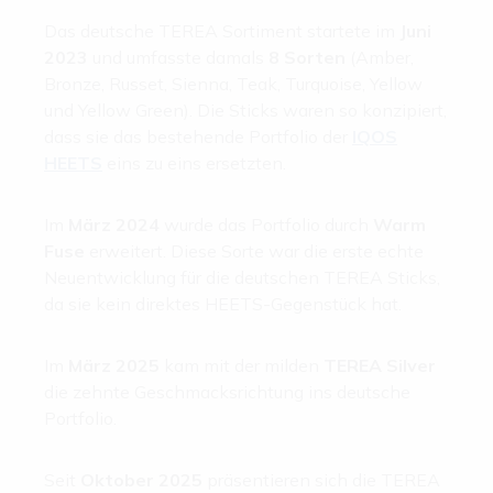
Das deutsche TEREA Sortiment startete im
Juni
2023
und umfasste damals
8 Sorten
(Amber,
Bronze, Russet, Sienna, Teak, Turquoise, Yellow
und Yellow Green). Die Sticks waren so konzipiert,
dass sie das bestehende Portfolio der
IQOS
HEETS
eins zu eins ersetzten.
Im
März 2024
wurde das Portfolio durch
Warm
Fuse
erweitert. Diese Sorte war die erste echte
Neuentwicklung für die deutschen TEREA Sticks,
da sie kein direktes HEETS-Gegenstück hat.
Im
März 2025
kam mit der milden
TEREA Silver
die zehnte Geschmacksrichtung ins deutsche
Portfolio.
Seit
Oktober 2025
präsentieren sich die TEREA