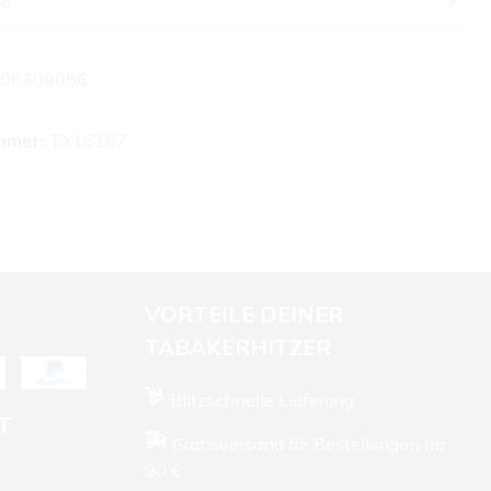
lo
00309056
mmer:
TX16167
VORTEILE DEINER
TABAKERHITZER
Blitzschnelle Lieferung
T
Gratisversand für Bestellungen ab
90 €