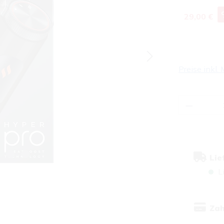
Verkaufspre
29,00 €
Preise inkl.
Produkt
Lie
L
Zah