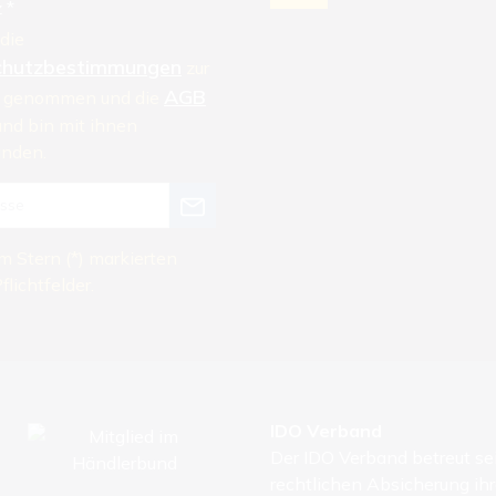
 *
die
chutzbestimmungen
zur
AGB
s genommen und die
und bin mit ihnen
anden.
m Stern (*) markierten
flichtfelder.
IDO Verband
Der IDO Verband betreut sei
rechtlichen Absicherung i