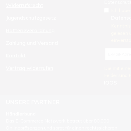
Datenschutz
Widerrufsrecht
Ich habe 
Jugendschutzgesetz
Datens
Kenntni
Batterieverordnung
gelesen 
einverst
Zahlung und Versand
Kontakt
Vertrag widerrufen
Die mit eine
Felder sind P
IQOS
UNSERE PARTNER
Händlerbund
Das E-Commerce Netzwerk betreut über 80.000
Onlinepräsenzen und sorgt für einen rechtssicheren