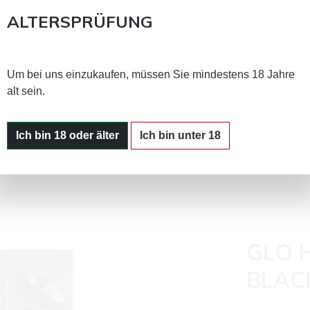
er Seite dienen nur der Information und stellen keine Werbun
ALTERSPRÜFUNG
sand ab 90 €
über 320.000 zufriedene Kunden
Um bei uns einzukaufen, müssen Sie mindestens 18 Jahre
alt sein.
Ich bin 18 oder älter
Ich bin unter 18
GLO 
BLAC