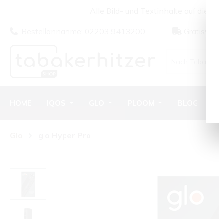
Alle Bild- und Textinhalte auf dies
m Hauptinhalt springen
Zur Suche springen
Zur Hauptnavigation springen
Bestellannahme: 02203 9413200
Gratisver
HOME
IQOS
GLO
PLOOM
BLOG
Glo
glo Hyper Pro