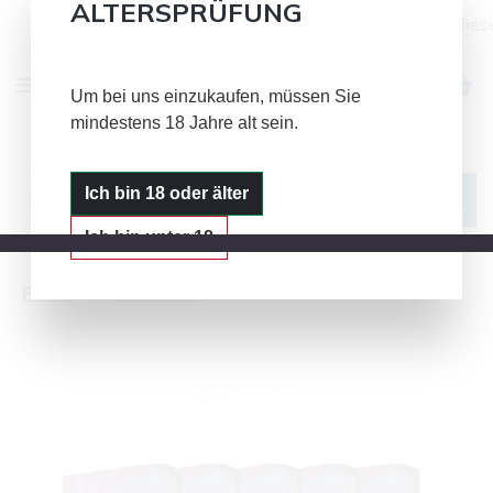
ALTERSPRÜFUNG
Alle Bild- und Textinhalte auf dies
Zum Hauptinhalt springen
Um bei uns einzukaufen, müssen Sie
mindestens 18 Jahre alt sein.
IQOS
GLO
PLOOM
Ich bin 18 oder älter
Ich bin unter 18
Ploom
LYO Sticks