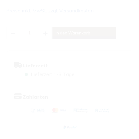
Preise inkl. MwSt. zzgl. Versandkosten
Produkt Anzahl: Gib den gewünschten Wert
In den Warenkorb
Lieferzeit
Lieferzeit 1-3 Tage
Zahlarten