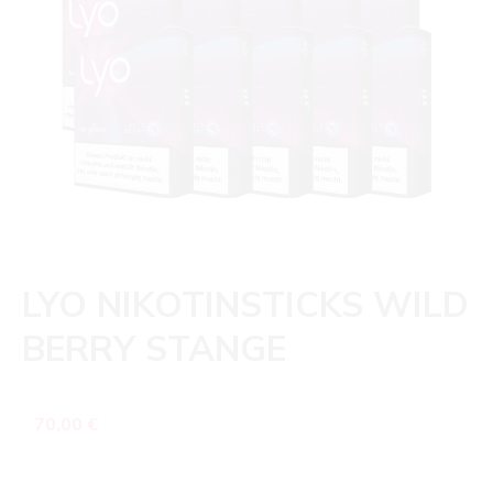
LYO NIKOTINSTICKS WILD
BERRY STANGE
Regulärer Preis:
70,00 €