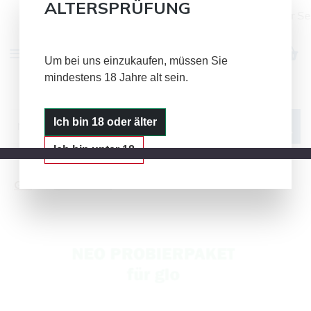
ALTERSPRÜFUNG
Alle Bild- und Textinhalte auf dieser S
Zum Hauptinhalt springen
Um bei uns einzukaufen, müssen Sie
mindestens 18 Jahre alt sein.
IQOS
GLO
PLOOM
Ich bin 18 oder älter
Ich bin unter 18
Glo
neo Sticks