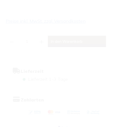
Preise inkl. MwSt. zzgl. Versandkosten
Produkt Anzahl: Gib den gewünschten Wert
In den Warenkorb
Lieferzeit
Lieferzeit 1-3 Tage
Zahlarten