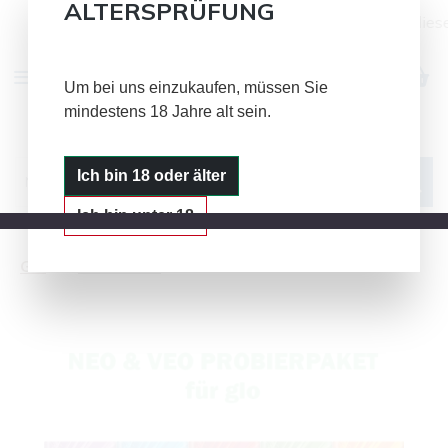
ALTERSPRÜFUNG
Alle Bild- und Textinhalte auf dies
Zum Hauptinhalt springen
Um bei uns einzukaufen, müssen Sie
mindestens 18 Jahre alt sein.
IQOS
GLO
PLOOM
Ich bin 18 oder älter
Ich bin unter 18
Glo
neo Sticks