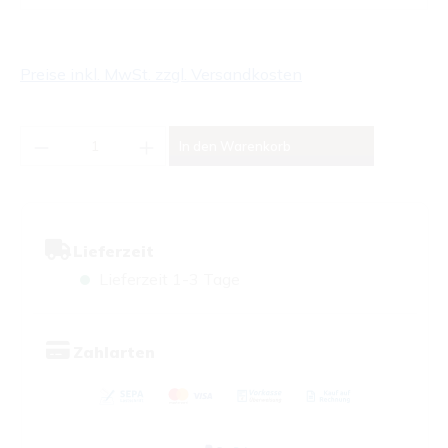
Preise inkl. MwSt. zzgl. Versandkosten
Produkt Anzahl: Gib den gewünschten Wert
In den Warenkorb
Lieferzeit
Lieferzeit 1-3 Tage
Zahlarten