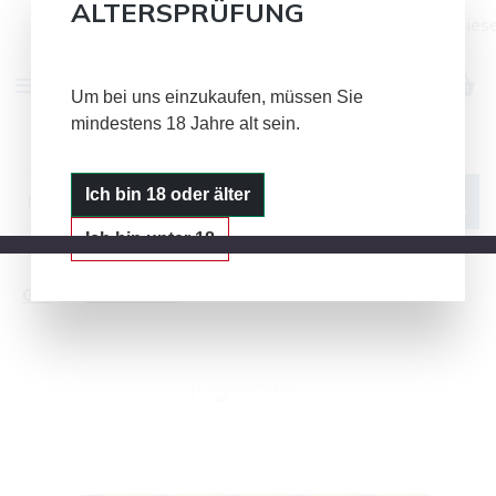
ALTERSPRÜFUNG
Alle Bild- und Textinhalte auf dies
Zum Hauptinhalt springen
Um bei uns einzukaufen, müssen Sie
mindestens 18 Jahre alt sein.
IQOS
GLO
PLOOM
Ich bin 18 oder älter
Ich bin unter 18
Glo
veo Sticks