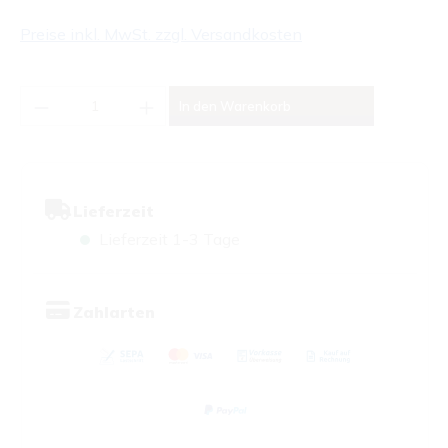
Preise inkl. MwSt. zzgl. Versandkosten
Produkt Anzahl: Gib den gewünschten Wert
In den Warenkorb
Lieferzeit
Lieferzeit 1-3 Tage
Zahlarten