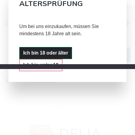
ALTERSPRÜFUNG
Alle Bild- und Textinhalte auf dieser Seite 
Zum Hauptinhalt springen
Um bei uns einzukaufen, müssen Sie
mindestens 18 Jahre alt sein.
IQOS
GLO
PLOOM
Ich bin 18 oder älter
Ich bin unter 18
IQOS
IQOS DELIA