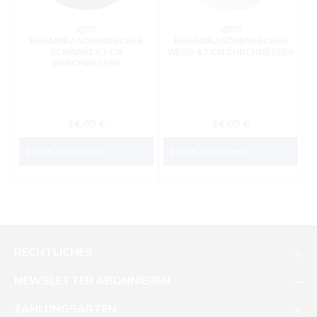
IQOS
IQOS
KERAMIKASCHENBECHER
KERAMIKASCHENBECHER
SCHWARZ 8,7 CM
WEISS 8,7 CM DURCHMESSER
DURCHMESSER
Regulärer Preis:
Regulärer Preis:
24,00 €
24,00 €
In den Warenkorb
In den Warenkorb
RECHTLICHES
NEWSLETTER ABONNIEREN
ZAHLUNGSARTEN