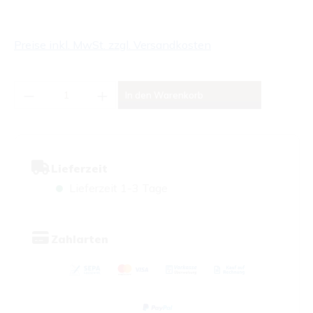
Preise inkl. MwSt. zzgl. Versandkosten
Produkt Anzahl: Gib den gewünschten Wert
In den Warenkorb
Lieferzeit
Lieferzeit 1-3 Tage
Zahlarten