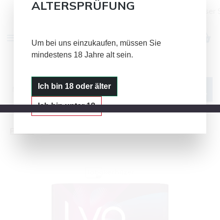
ALTERSPRÜFUNG
Alle Bild- und Textinhalte auf dieser 
Zum Hauptinhalt springen
Um bei uns einzukaufen, müssen Sie
mindestens 18 Jahre alt sein.
IQOS
GLO
PLOOM
Ich bin 18 oder älter
Ich bin unter 18
Ploom
LYO Sticks