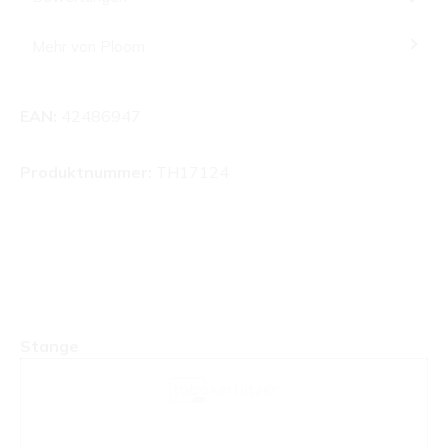
Mehr von Ploom
EAN:
42486947
Produktnummer:
TH17124
Produktgalerie überspringen
Stange