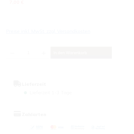
Regulärer Preis:
7,00 €
Preise inkl. MwSt. zzgl. Versandkosten
Produkt Anzahl: Gib den gewünschten Wert
In den Warenkorb
Lieferzeit
Lieferzeit 1-3 Tage
Zahlarten