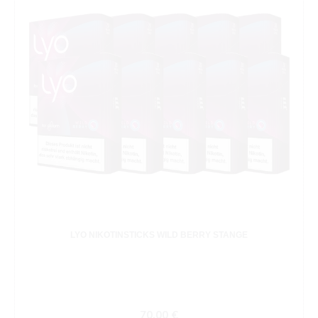
LYO NIKOTINSTICKS WILD BERRY STANGE
Regulärer Preis:
70,00 €