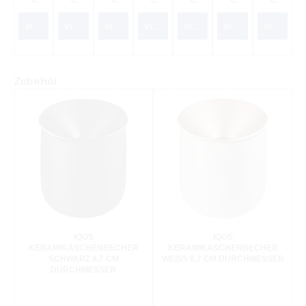
In den Warenkorb
In den Warenkorb
In den Warenkorb
In den Warenkorb
In den Warenkorb
In den Warenkorb
In den W
Produktgalerie überspringen
Zubehör
IQOS
IQOS
KERAMIKASCHENBECHER
KERAMIKASCHENBECHER
SCHWARZ 8,7 CM
WEISS 8,7 CM DURCHMESSER
DURCHMESSER