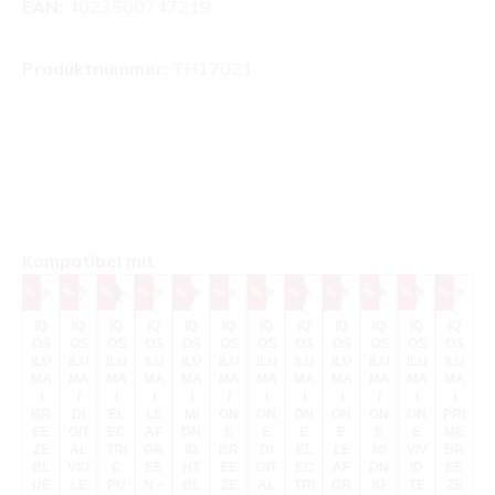
EAN:
4023500747219
Produktnummer:
TH17021
Produktgalerie überspringen
Kompatibel mit
Rabatt
Rabatt
Rabatt
Rabatt
Rabatt
Rabatt
Rabatt
Rabatt
Rabatt
Rabatt
Rabatt
Rabatt
Rab
%
%
%
%
%
%
%
%
%
%
%
%
%
I
O
IQ
IQ
IQ
IQ
IQ
IQ
IQ
IQ
IQ
IQ
IQ
IQ
I
OS
OS
OS
OS
OS
OS
OS
OS
OS
OS
OS
OS
M
ILU
ILU
ILU
ILU
ILU
ILU
ILU
ILU
ILU
ILU
ILU
ILU
I
MA
MA
MA
MA
MA
MA
MA
MA
MA
MA
MA
MA
P
I
I
I
I
I
I
I
I
I
I
I
I
M
BR
DI
EL
LE
MI
ON
ON
ON
ON
ON
ON
PRI
E
EE
GIT
EC
AF
DN
E
E
E
E
E
E
ME
E
ZE
AL
TRI
GR
IG
BR
DI
EL
LE
MI
VIV
BR
T
BL
VIO
C
EE
HT
EE
GIT
EC
AF
DN
ID
EE
UE
LE
PU
N +
BL
ZE
AL
TRI
GR
IG
TE
ZE