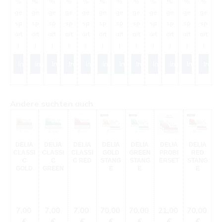
%
%
%
%
%
%
%
%
%
%
%
%
ge
ge
ge
ge
ge
ge
ge
ge
ge
ge
ge
ge
g
sp
sp
sp
sp
sp
sp
sp
sp
sp
sp
sp
sp
s
art
art
art
art
art
art
art
art
art
art
art
art
ar
)
)
)
)
)
)
)
)
)
)
)
)
)
In den Warenkorb
In den Warenkorb
In den Warenkorb
In den Warenkorb
In den Warenkorb
In den Warenkorb
In den Warenkorb
In den Warenkorb
In den Warenkorb
In den Warenkor
In den War
In de
Produktgalerie überspringen
Andere suchten auch
DELIA
DELIA
DELIA
DELIA
DELIA
DELIA
DELIA
CLASSI
CLASSI
CLASSI
GOLD
GREEN
PROBI
RED
C
C
C RED
STANG
STANG
ERSET
STANG
GOLD
GREEN
E
E
E
Regulärer Preis:
Regulärer Preis:
Regulärer Preis:
Regulärer Preis:
Regulärer Preis:
Regulärer Preis:
Regulärer 
7,00
7,00
7,00
70,00
70,00
21,00
70,00
€
€
€
€
€
€
€