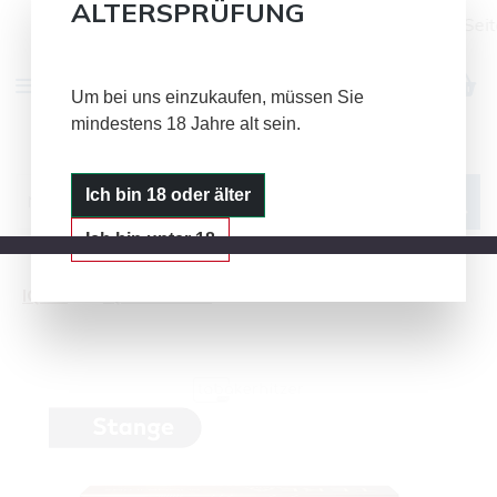
ALTERSPRÜFUNG
Alle Bild- und Textinhalte auf dieser Sei
Zum Hauptinhalt springen
Um bei uns einzukaufen, müssen Sie
mindestens 18 Jahre alt sein.
IQOS
GLO
PLOOM
Ich bin 18 oder älter
Ich bin unter 18
IQOS
IQOS TEREA