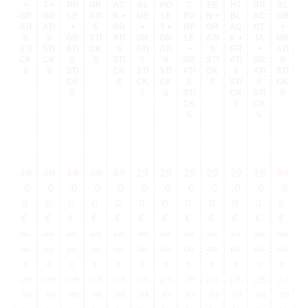
P
+
T +
RP
GR
AC
BL
VIO
C
EE
HT
RR
BL
R
GR
GR
LE
ATI
K +
UE
LE
PU
N +
BL
AC
UE
L
ATI
ATI
+
S
GR
+
T +
RP
GR
AC
OT
+
S
S
GR
STI
ATI
GR
GR
LE
ATI
K +
TA
GR
G
STI
STI
ATI
CK
S
ATI
ATI
+
S
GR
+
ATI
AT
CK
CK
S
S
STI
S
S
GR
STI
ATI
GR
S
S
S
STI
CK
STI
STI
ATI
CK
S
ATI
STI
ST
CK
S
CK
CK
S
S
STI
S
CK
C
S
S
S
STI
CK
STI
S
CK
S
CK
S
S
Verkaufspreis:
Verkaufspreis:
Verkaufspreis:
Verkaufspreis:
Verkaufspreis:
Verkaufspreis:
Verkaufspreis:
Verkaufspreis:
Verkaufspreis:
Verkaufspreis:
Verkaufspre
Verkau
V
49
49
49
49
49
29
29
29
29
29
29
84
8
,0
,0
,0
,0
,0
,0
,0
,0
,0
,0
,0
,9
,
0
0
0
0
0
0
0
0
0
0
0
5
Regulärer Preis:
Regulärer Preis:
Regulärer Preis:
Regulärer Preis:
Regulärer Preis:
Regulärer Preis:
Regulärer Preis:
Regulärer Preis:
Regulärer Preis:
Regulärer Preis:
Regulärer 
Regul
€
€
€
€
€
€
€
€
€
€
€
€
€
69,
69,
69,
69,
69,
39,
39,
39,
39,
39,
39,
99,
99
00
00
00
00
00
00
00
00
00
00
00
00
0
€
€
€
€
€
€
€
€
€
€
€
€
(28
(28
(28
(28
(28
(25
(25
(25
(25
(25
(25
(14
(1
.99
.99
.99
.99
.99
.64
.64
.64
.64
.64
.64
.19
.1