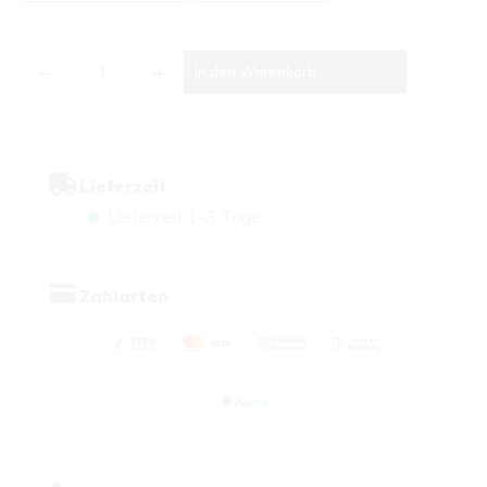
Produkt Anzahl: Gib den gewünschten Wert
In den Warenkorb
Lieferzeit
Lieferzeit 1-3 Tage
Zahlarten