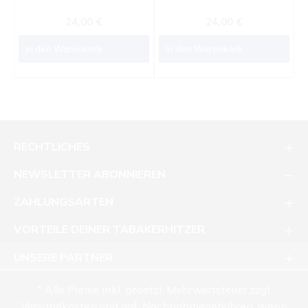
Regulärer Preis:
Regulärer Preis:
24,00 €
24,00 €
In den Warenkorb
In den Warenkorb
RECHTLICHES
NEWSLETTER ABONNIEREN
ZAHLUNGSARTEN
VORTEILE DEINER TABAKERHITZER
UNSERE PARTNER
* Alle Preise inkl. gesetzl. Mehrwertsteuer zzgl.
Versandkosten und ggf. Nachnahmegebühren, wenn