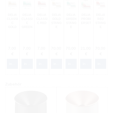
DELIA
DELIA
DELIA
DELIA
DELIA
DELIA
DELIA
CLASSI
CLASSI
CLASSI
GOLD
GREEN
PROBI
RED
C
C
C RED
STANG
STANG
ERSET
STANG
GOLD
GREEN
E
E
E
Regulärer Preis:
Regulärer Preis:
Regulärer Preis:
Regulärer Preis:
Regulärer Preis:
Regulärer Preis:
Regulärer 
7,00
7,00
7,00
70,00
70,00
21,00
70,00
€
€
€
€
€
€
€
In den Warenkorb
In den Warenkorb
In den Warenkorb
In den Warenkorb
In den Warenkorb
In den Warenkorb
In den W
Produktgalerie überspringen
Zubehör