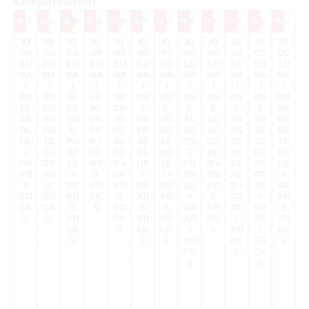
Produktgalerie überspringen
Kompatibel mit
Rabatt
Rabatt
Rabatt
Rabatt
Rabatt
Rabatt
Rabatt
Rabatt
Rabatt
Rabatt
Rabatt
Rabatt
Rab
%
%
%
%
%
%
%
%
%
%
%
%
%
I
O
IQ
IQ
IQ
IQ
IQ
IQ
IQ
IQ
IQ
IQ
IQ
IQ
I
OS
OS
OS
OS
OS
OS
OS
OS
OS
OS
OS
OS
M
ILU
ILU
ILU
ILU
ILU
ILU
ILU
ILU
ILU
ILU
ILU
ILU
I
MA
MA
MA
MA
MA
MA
MA
MA
MA
MA
MA
MA
P
I
I
I
I
I
I
I
I
I
I
I
I
M
BR
DI
EL
LE
MI
ON
ON
ON
ON
ON
ON
PRI
E
EE
GIT
EC
AF
DN
E
E
E
E
E
E
ME
E
ZE
AL
TRI
GR
IG
BR
DI
EL
LE
MI
VIV
BR
T
BL
VIO
C
EE
HT
EE
GIT
EC
AF
DN
ID
EE
UE
LE
PU
N +
BL
ZE
AL
TRI
GR
IG
TE
ZE
P
+
T +
RP
GR
AC
BL
VIO
C
EE
HT
RR
BL
R
GR
GR
LE
ATI
K +
UE
LE
PU
N +
BL
AC
UE
L
ATI
ATI
+
S
GR
+
T +
RP
GR
AC
OT
+
S
S
GR
STI
ATI
GR
GR
LE
ATI
K +
TA
GR
G
STI
STI
ATI
CK
S
ATI
ATI
+
S
GR
+
ATI
AT
CK
CK
S
S
STI
S
S
GR
STI
ATI
GR
S
S
S
STI
CK
STI
STI
ATI
CK
S
ATI
STI
ST
CK
S
CK
CK
S
S
STI
S
CK
C
S
S
S
STI
CK
STI
S
CK
S
CK
S
S