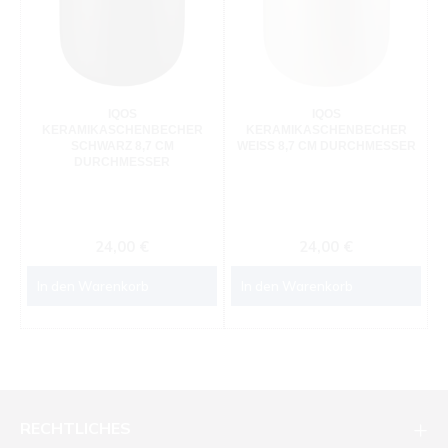
IQOS
IQOS
KERAMIKASCHENBECHER
KERAMIKASCHENBECHER
SCHWARZ 8,7 CM
WEISS 8,7 CM DURCHMESSER
DURCHMESSER
Regulärer Preis:
Regulärer Preis:
24,00 €
24,00 €
In den Warenkorb
In den Warenkorb
RECHTLICHES