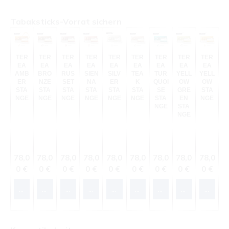
Produktgalerie überspringen
Tabaksticks-Vorrat sichern
TER
TER
TER
TER
TER
TER
TER
TER
TER
EA
EA
EA
EA
EA
EA
EA
EA
EA
AMB
BRO
RUS
SIEN
SILV
TEA
TUR
YELL
YELL
ER
NZE
SET
NA
ER
K
QUOI
OW
OW
STA
STA
STA
STA
STA
STA
SE
GRE
STA
NGE
NGE
NGE
NGE
NGE
NGE
STA
EN
NGE
NGE
STA
NGE
Regulärer Preis:
Regulärer Preis:
Regulärer Preis:
Regulärer Preis:
Regulärer Preis:
Regulärer Preis:
Regulärer Preis:
Regulärer Preis
Reguläre
78,0
78,0
78,0
78,0
78,0
78,0
78,0
78,0
78,0
0 €
0 €
0 €
0 €
0 €
0 €
0 €
0 €
0 €
In den Warenkorb
In den Warenkorb
In den Warenkorb
In den Warenkorb
In den Warenkorb
In den Warenkorb
In den Warenkorb
In den Warenk
In den