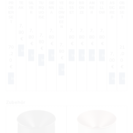
S
PR
TE
SIL
TU
SIE
YE
RU
BR
AM
YE
AS
OB
G
OB
AK
VE
RQ
NN
LL
SS
ON
BE
LL
SIC
IER
L
IER
R
UO
A
OW
ET
ZE
R
OW
RE
SE
SE
ISE
GR
D
T
T
EE
Regulärer Preis:
7,
N
Regulärer Preis:
Regulärer Preis:
Regulärer Preis:
Regulärer Preis:
Regulärer Preis:
Regulärer Preis:
7,
7,
7,
7,
7,
7,
80
Regulärer Preis:
7,
80
80
80
80
80
80
€
80
€
€
€
€
€
€
Regulärer Preis:
7,
Regulärer Preis:
Regulär
70
21
€
In den Warenkorb
80
Regulärer P
R
,2
7,
,0
7
In den Warenkorb
In den Warenkorb
In den Warenkorb
In den Warenkorb
In den Warenkorb
In den Warenkor
€
0
00
0
0
In den Warenkorb
€
€
€
In den Warenkorb
In den Warenkorb
In den War
In de
Produktgalerie überspringen
Zubehör