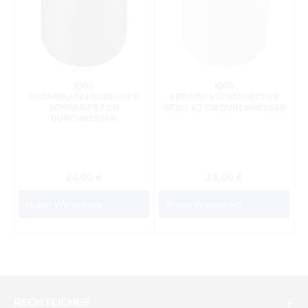
IQOS
IQOS
KERAMIKASCHENBECHER
KERAMIKASCHENBECHER
SCHWARZ 8,7 CM
WEISS 8,7 CM DURCHMESSER
DURCHMESSER
Regulärer Preis:
Regulärer Preis:
24,00 €
24,00 €
In den Warenkorb
In den Warenkorb
RECHTLICHES