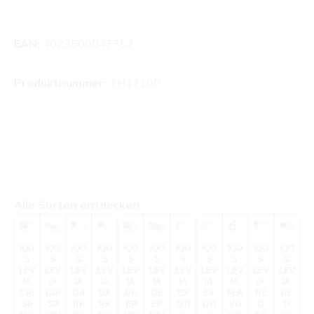
EAN:
4023500047357
Produktnummer:
TH17100
Produktgalerie überspringen
Alle Sorten entdecken
IQO
IQO
IQO
IQO
IQO
IQO
IQO
IQO
IQO
IQO
IQO
S
S
S
S
S
S
S
S
S
S
S
LEV
LEV
LEV
LEV
LEV
LEV
LEV
LEV
LEV
LEV
LEV
IA
IA
IA
IA
IA
IA
IA
IA
IA
IA
IA
CRI
CRI
DA
DA
DE
DE
EX
EX
FLA
RE
RE
SP
SP
RK
RK
EP
EP
OTI
OTI
VO
D
D