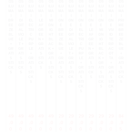
I
OS
OS
OS
OS
OS
OS
OS
OS
OS
OS
OS
OS
M
ILU
ILU
ILU
ILU
ILU
ILU
ILU
ILU
ILU
ILU
ILU
ILU
I
MA
MA
MA
MA
MA
MA
MA
MA
MA
MA
MA
MA
P
I
I
I
I
I
I
I
I
I
I
I
I
M
BR
DI
EL
LE
MI
ON
ON
ON
ON
ON
ON
PRI
E
EE
GIT
EC
AF
DN
E
E
E
E
E
E
ME
E
ZE
AL
TRI
GR
IG
BR
DI
EL
LE
MI
VIV
BR
T
BL
VIO
C
EE
HT
EE
GIT
EC
AF
DN
ID
EE
UE
LE
PU
N +
BL
ZE
AL
TRI
GR
IG
TE
ZE
P
+
T +
RP
GR
AC
BL
VIO
C
EE
HT
RR
BL
R
GR
GR
LE
ATI
K +
UE
LE
PU
N +
BL
AC
UE
L
ATI
ATI
+
S
GR
+
T +
RP
GR
AC
OT
+
S
S
GR
STI
ATI
GR
GR
LE
ATI
K +
TA
GR
G
STI
STI
ATI
CK
S
ATI
ATI
+
S
GR
+
ATI
AT
CK
CK
S
S
STI
S
S
GR
STI
ATI
GR
S
S
S
STI
CK
STI
STI
ATI
CK
S
ATI
STI
ST
CK
S
CK
CK
S
S
STI
S
CK
C
S
S
S
STI
CK
STI
S
CK
S
CK
S
S
Verkaufspreis:
Verkaufspreis:
Verkaufspreis:
Verkaufspreis:
Verkaufspreis:
Verkaufspreis:
Verkaufspreis:
Verkaufspreis:
Verkaufspreis:
Verkaufspreis:
Verkaufspre
Verkau
V
49
49
49
49
49
29
29
29
29
29
29
84
8
,0
,0
,0
,0
,0
,0
,0
,0
,0
,0
,0
,9
,
0
0
0
0
0
0
0
0
0
0
0
5