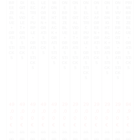
M
BR
DI
EL
LE
MI
ON
ON
ON
ON
ON
ON
PRI
E
EE
GIT
EC
AF
DN
E
E
E
E
E
E
ME
E
ZE
AL
TRI
GR
IG
BR
DI
EL
LE
MI
VIV
BR
T
BL
VIO
C
EE
HT
EE
GIT
EC
AF
DN
ID
EE
UE
LE
PU
N +
BL
ZE
AL
TRI
GR
IG
TE
ZE
P
+
T +
RP
GR
AC
BL
VIO
C
EE
HT
RR
BL
R
GR
GR
LE
ATI
K +
UE
LE
PU
N +
BL
AC
UE
L
ATI
ATI
+
S
GR
+
T +
RP
GR
AC
OT
+
S
S
GR
STI
ATI
GR
GR
LE
ATI
K +
TA
GR
G
STI
STI
ATI
CK
S
ATI
ATI
+
S
GR
+
ATI
AT
CK
CK
S
S
STI
S
S
GR
STI
ATI
GR
S
S
S
STI
CK
STI
STI
ATI
CK
S
ATI
STI
ST
CK
S
CK
CK
S
S
STI
S
CK
C
S
S
S
STI
CK
STI
S
CK
S
CK
S
S
Verkaufspreis:
Verkaufspreis:
Verkaufspreis:
Verkaufspreis:
Verkaufspreis:
Verkaufspreis:
Verkaufspreis:
Verkaufspreis:
Verkaufspreis:
Verkaufspreis:
Verkaufspre
Verkau
V
49
49
49
49
49
29
29
29
29
29
29
84
8
,0
,0
,0
,0
,0
,0
,0
,0
,0
,0
,0
,9
,
0
0
0
0
0
0
0
0
0
0
0
5
Regulärer Preis:
Regulärer Preis:
Regulärer Preis:
Regulärer Preis:
Regulärer Preis:
Regulärer Preis:
Regulärer Preis:
Regulärer Preis:
Regulärer Preis:
Regulärer Preis:
Regulärer 
Regul
€
€
€
€
€
€
€
€
€
€
€
€
€
69,
69,
69,
69,
69,
39,
39,
39,
39,
39,
39,
99,
99
00
00
00
00
00
00
00
00
00
00
00
00
0