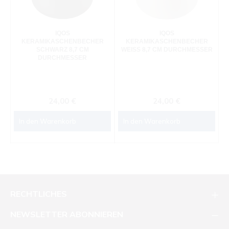
IQOS
IQOS
KERAMIKASCHENBECHER
KERAMIKASCHENBECHER
SCHWARZ 8,7 CM
WEISS 8,7 CM DURCHMESSER
DURCHMESSER
Regulärer Preis:
Regulärer Preis:
24,00 €
24,00 €
In den Warenkorb
In den Warenkorb
RECHTLICHES
NEWSLETTER ABONNIEREN