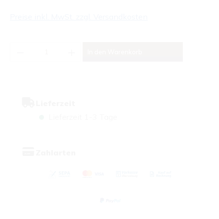
Preise inkl. MwSt. zzgl. Versandkosten
Produkt Anzahl: Gib den gewünschten Wert
In den Warenkorb
Lieferzeit
Lieferzeit 1-3 Tage
Zahlarten