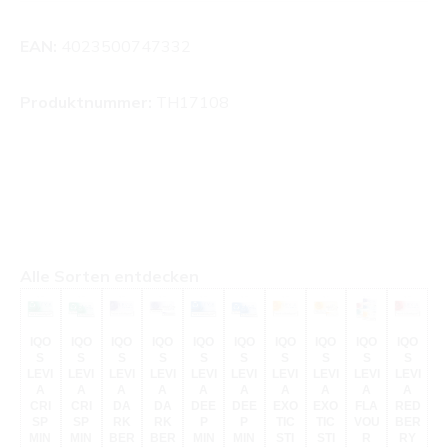
EAN:
4023500747332
Produktnummer:
TH17108
Produktgalerie überspringen
Alle Sorten entdecken
IQO
IQO
IQO
IQO
IQO
IQO
IQO
IQO
IQO
IQO
S
S
S
S
S
S
S
S
S
S
LEVI
LEVI
LEVI
LEVI
LEVI
LEVI
LEVI
LEVI
LEVI
LEVI
A
A
A
A
A
A
A
A
A
A
CRI
CRI
DA
DA
DEE
DEE
EXO
EXO
FLA
RED
SP
SP
RK
RK
P
P
TIC
TIC
VOU
BER
MIN
MIN
BER
BER
MIN
MIN
STI
STI
R
RY