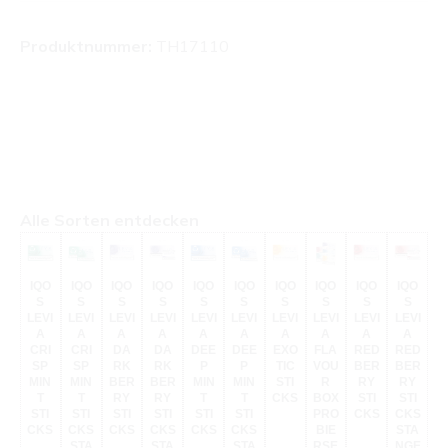
Produktnummer:
TH17110
Produktgalerie überspringen
Alle Sorten entdecken
IQO
IQO
IQO
IQO
IQO
IQO
IQO
IQO
IQO
IQO
S
S
S
S
S
S
S
S
S
S
LEVI
LEVI
LEVI
LEVI
LEVI
LEVI
LEVI
LEVI
LEVI
LEVI
A
A
A
A
A
A
A
A
A
A
CRI
CRI
DA
DA
DEE
DEE
EXO
FLA
RED
RED
SP
SP
RK
RK
P
P
TIC
VOU
BER
BER
MIN
MIN
BER
BER
MIN
MIN
STI
R
RY
RY
T
T
RY
RY
T
T
CKS
BOX
STI
STI
STI
STI
STI
STI
STI
STI
PRO
CKS
CKS
CKS
CKS
CKS
CKS
CKS
CKS
BIE
STA
STA
STA
STA
RSE
NGE