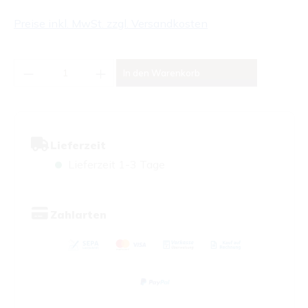
Preise inkl. MwSt. zzgl. Versandkosten
Produkt Anzahl: Gib den gewünschten Wert
In den Warenkorb
Lieferzeit
Lieferzeit 1-3 Tage
Zahlarten