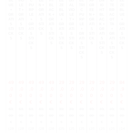
BL
VIO
C
EE
HT
EE
GIT
EC
AF
DN
ID
EE
UE
LE
PU
N +
BL
ZE
AL
TRI
GR
IG
TE
ZE
P
+
T +
RP
GR
AC
BL
VIO
C
EE
HT
RR
BL
R
GR
GR
LE
ATI
K +
UE
LE
PU
N +
BL
AC
UE
L
ATI
ATI
+
S
GR
+
T +
RP
GR
AC
OT
+
S
S
GR
STI
ATI
GR
GR
LE
ATI
K +
TA
GR
G
STI
STI
ATI
CK
S
ATI
ATI
+
S
GR
+
ATI
AT
CK
CK
S
S
STI
S
S
GR
STI
ATI
GR
S
S
S
STI
CK
STI
STI
ATI
CK
S
ATI
STI
ST
CK
S
CK
CK
S
S
STI
S
CK
C
S
S
S
STI
CK
STI
S
CK
S
CK
S
S
Verkaufspreis:
Verkaufspreis:
Verkaufspreis:
Verkaufspreis:
Verkaufspreis:
Verkaufspreis:
Verkaufspreis:
Verkaufspreis:
Verkaufspreis:
Verkaufspreis:
Verkaufspre
Verkau
V
49
49
49
49
49
29
29
29
29
29
29
84
8
,0
,0
,0
,0
,0
,0
,0
,0
,0
,0
,0
,9
,
0
0
0
0
0
0
0
0
0
0
0
5
Regulärer Preis:
Regulärer Preis:
Regulärer Preis:
Regulärer Preis:
Regulärer Preis:
Regulärer Preis:
Regulärer Preis:
Regulärer Preis:
Regulärer Preis:
Regulärer Preis:
Regulärer 
Regul
€
€
€
€
€
€
€
€
€
€
€
€
€
69,
69,
69,
69,
69,
39,
39,
39,
39,
39,
39,
99,
99
00
00
00
00
00
00
00
00
00
00
00
00
0
€
€
€
€
€
€
€
€
€
€
€
€
(28
(28
(28
(28
(28
(25
(25
(25
(25
(25
(25
(14
(1