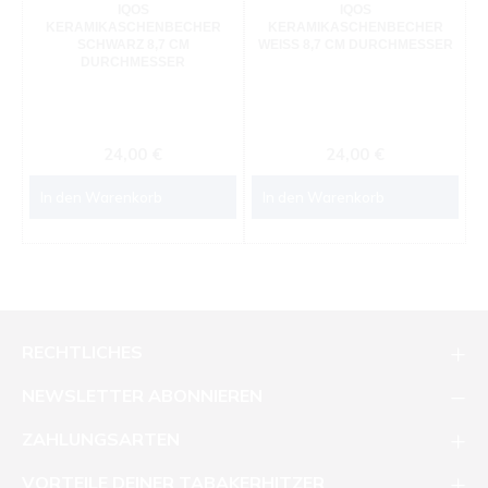
IQOS
IQOS
KERAMIKASCHENBECHER
KERAMIKASCHENBECHER
SCHWARZ 8,7 CM
WEISS 8,7 CM DURCHMESSER
DURCHMESSER
Regulärer Preis:
Regulärer Preis:
24,00 €
24,00 €
In den Warenkorb
In den Warenkorb
RECHTLICHES
NEWSLETTER ABONNIEREN
ZAHLUNGSARTEN
VORTEILE DEINER TABAKERHITZER